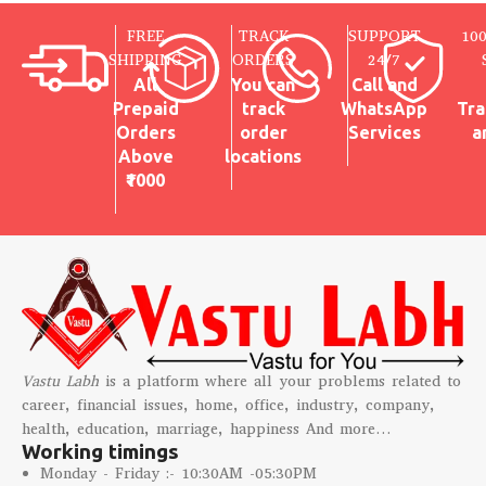
FREE
TRACK
SUPPORT
10
SHIPPING
ORDERS
24/7
All
You can
Call and
Prepaid
track
WhatsApp
Tra
Orders
order
Services
a
Above
locations
₹1000
Vastu Labh
is a platform where all your problems related to
career, financial issues, home, office, industry, company,
health, education, marriage, happiness And more…
Working timings
Monday - Friday :- 10:30AM -05:30PM