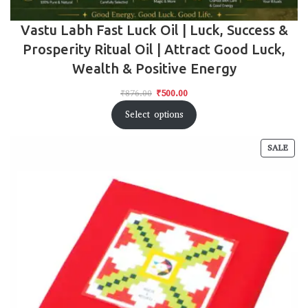
Vastu Labh Fast Luck Oil | Luck, Success &
Prosperity Ritual Oil | Attract Good Luck,
Wealth & Positive Energy
₹
876.00
₹
500.00
Select options
SALE