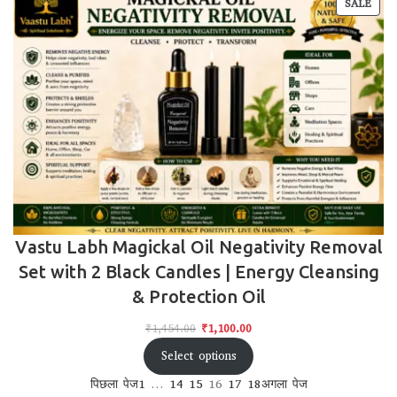
SALE
Vastu Labh Magickal Oil Negativity Removal
Set with 2 Black Candles | Energy Cleansing
& Protection Oil
₹
1,454.00
₹
1,100.00
Select options
पिछला पेज
1
…
14
15
16
17
18
अगला पेज