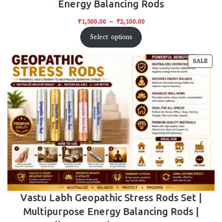
Energy Balancing Rods
₹
1,500.00
–
₹
2,100.00
Select options
SALE
Vastu Labh Geopathic Stress Rods Set |
Multipurpose Energy Balancing Rods |