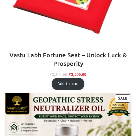
Vastu Labh Fortune Seat – Unlock Luck &
Prosperity
₹
2,850.00
₹
2,200.00
Add to cart
SALE