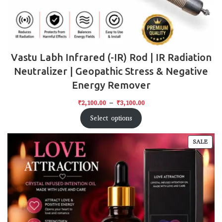
Vastu Labh Infrared (-IR) Rod | IR Radiation
Neutralizer | Geopathic Stress & Negative
Energy Remover
₹
2,100.00
–
₹
3,100.00
Select options
SALE